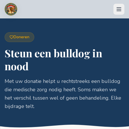
Doneren
Steun een bulldog in
nood
DONEREN
💶 Doneer nu
Met uw donatie helpt u rechtstreeks een bulldog
die medische zorg nodig heeft. Soms maken we
🏆 Acties & opbrengsten
het verschil tussen wel of geen behandeling. Elke
🛍️ Shop
bijdrage telt.